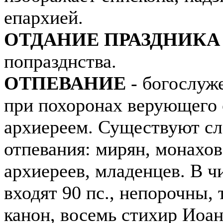
епархией.
ОТДАНИЕ ПРАЗДНИКА
попразднства.
ОТПЕВАНИЕ
- богослуж
при похоронах верующего
архиереем. Существуют с
отпевания: мирян, монахов
архиереев, младенцев. В ч
входят 90 пс., непорочны, 
канон, восемь стихир Иоа