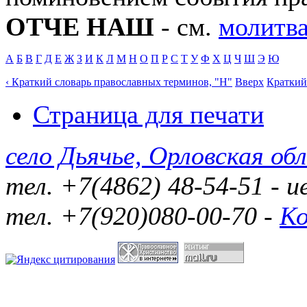
ОТЧЕ НАШ
- см.
молитва
А
Б
В
Г
Д
Е
Ж
З
И
К
Л
М
Н
О
П
Р
С
Т
У
Ф
Х
Ц
Ч
Ш
Э
Ю
‹ Краткий словарь православных терминов, "Н"
Вверх
Краткий
Страница для печати
село Дьячье, Орловская обл
тел. +7(4862) 48-54-51 - 
тел. +7(920)080-00-70 -
К