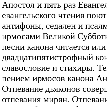
Апостол и пять раз Еванге
евангельского чтения поют
антифоны, седален и псалм
ирмосами Великой Суббот
песни канона читается или
двадцатипятистрофный кон
славословие и стихиры. Те
пением ирмосов канона Ан
Отпевание дьяконов совер
отпевания мирян. Отпеван