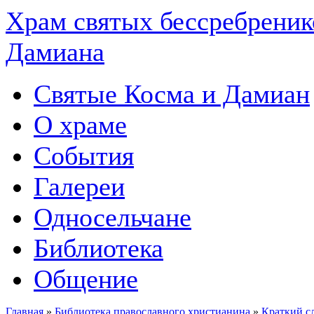
Храм святых бессребреник
Дамиана
Святые Косма и Дамиан
О храме
События
Галереи
Односельчане
Библиотека
Общение
Главная
»
Библиотека православного христианина
»
Краткий с