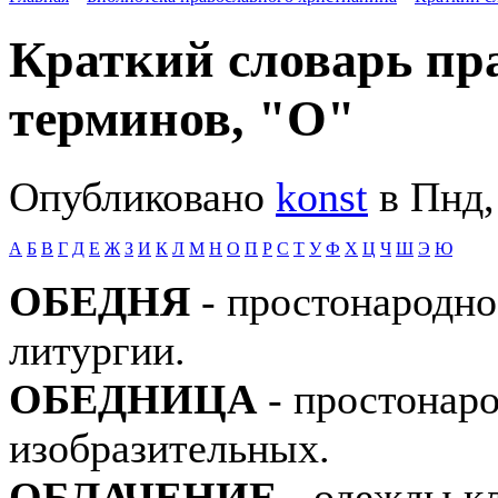
Краткий словарь пр
терминов, "О"
Опубликовано
konst
в Пнд,
А
Б
В
Г
Д
Е
Ж
З
И
К
Л
М
Н
О
П
Р
С
Т
У
Ф
Х
Ц
Ч
Ш
Э
Ю
ОБЕДНЯ
- простонародно
литургии.
ОБЕДНИЦА
- простонаро
изобразительных.
ОБЛАЧЕНИЕ
- одежды кл