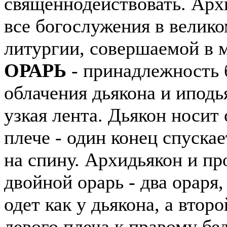
священнодействовать. Арх
все богослужения в велик
литургии, совершаемой в 
ОРАРЬ
- принадлежность 
облачения дьякона и иподь
узкая лента. Дьякон носит
плече - один конец спускае
на спину. Архидьякон и п
двойной орарь - два ораря,
одет как у дьякона, а второ
левого плеча к правому бе