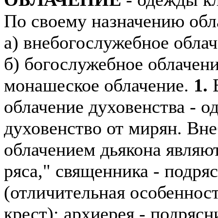
По своему назначению обла
а) внебогослужебное облач
б) богослужебное облачени
монашеское облачение.
1.
В
облачение духовенства - 
духовенство от мирян. Вн
облачением дьякона являю
ряса," священника - подряс
(отличительная особеннос
крест); архиерея - подрясн