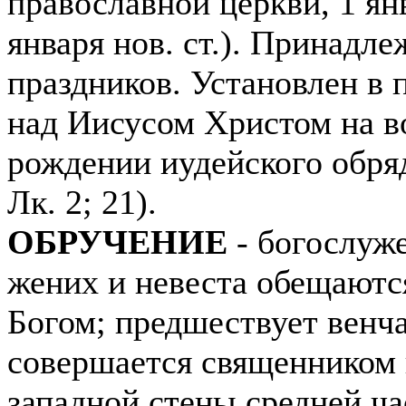
православной церкви, 1 янва
января нов. ст.). Принадл
праздников. Установлен в
над Иисусом Христом на в
рождении иудейского обряд
Лк. 2; 21).
ОБРУЧЕНИЕ
- богослуже
жених и невеста обещаются
Богом; предшествует венч
совершается священником 
западной стены средней ча