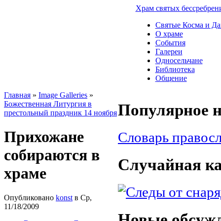
Храм святых бессребрен
Святые Косма и Д
О храме
События
Галереи
Односельчане
Библиотека
Общение
Главная
»
Image Galleries
»
Божественная Литургия в
Популярное н
престольный праздник 14 ноября
Прихожане
Словарь правос
собираются в
Случайная к
храме
Опубликовано
konst
в Ср,
11/18/2009
Новые обсуж