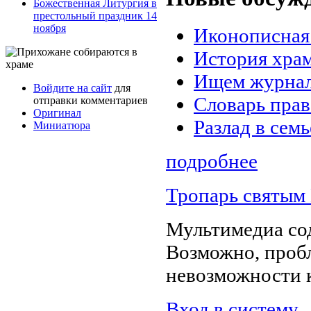
Божественная Литургия в
престольный праздник 14
ноября
Иконописная
История хра
Ищем журнал
Войдите на сайт
для
Словарь пра
отправки комментариев
Оригинал
Разлад в семь
Миниатюра
подробнее
Тропарь святым
Мультимедиа со
Возможно, пробл
невозможности 
Вход в систему