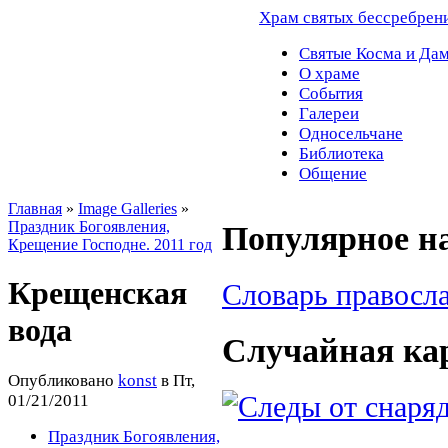
Храм святых бессребрен
Святые Косма и Да
О храме
События
Галереи
Односельчане
Библиотека
Общение
Главная
»
Image Galleries
»
Праздник Богоявления,
Популярное на
Крещение Господне. 2011 год
Крещенская
Словарь правосл
вода
Случайная ка
Опубликовано
konst
в Пт,
01/21/2011
Праздник Богоявления,