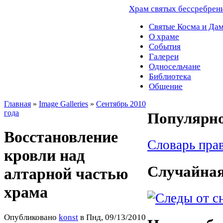
Храм святых бессребрен
Святые Косма и Да
О храме
События
Галереи
Односельчане
Библиотека
Общение
Главная
»
Image Galleries
»
Сентябрь 2010
года
Популярно
Восстановление
Словарь пра
кровли над
Случайная
алтарной частью
храма
Опубликовано
konst
в Пнд, 09/13/2010