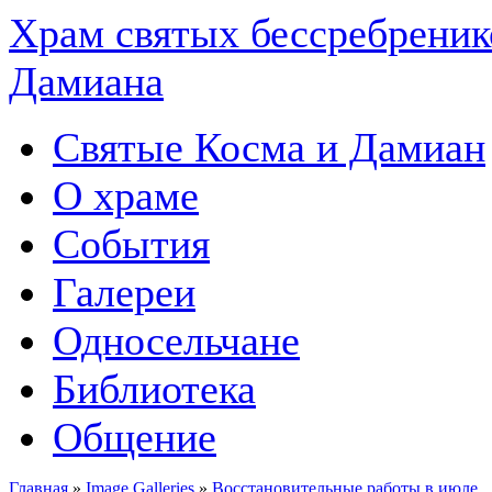
Храм святых бессребреник
Дамиана
Святые Косма и Дамиан
О храме
События
Галереи
Односельчане
Библиотека
Общение
Главная
»
Image Galleries
»
Восстановительные работы в июле