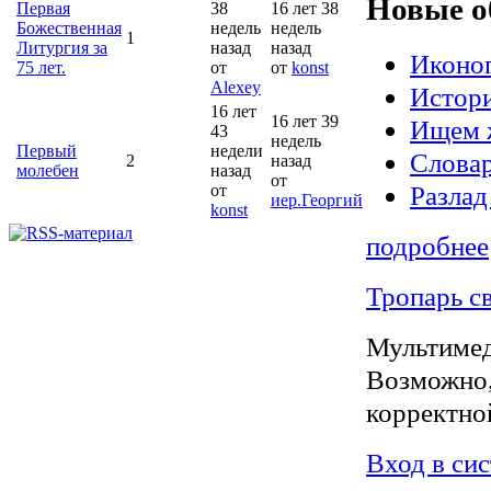
Новые о
Первая
38
16 лет 38
Божественная
недель
недель
1
Литургия за
назад
назад
Иконо
75 лет.
от
от
konst
Alexey
Истор
16 лет
16 лет 39
Ищем ж
43
недель
Первый
недели
Словар
2
назад
молебен
назад
от
Разлад
от
иер.Георгий
konst
подробнее
Тропарь с
Мультимед
Возможно,
корректно
Вход в си