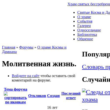
Храм святых бессребрен
Святые Косма и Д
О храме
События
Галереи
Односельчане
Библиотека
Общение
Главная
»
Форумы
»
О храме Космы и
Дамиана
Популяр
Молитвенная жизнь.
Словарь п
Войдите на сайт
чтобы оставить свой
Случайн
коментарий на форуме.
Тема форума
Последний
Откликов
Создан
ответ
16 лет